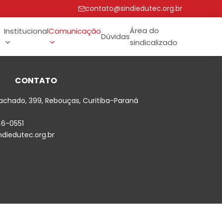
contato@sindiedutec.org.br
Área do
Institucional
Comunicação
Dúvidas
sindicalizado
CONTATO
achado, 399, Rebouças, Curitiba-Paraná
46-0551
diedutec.org.br