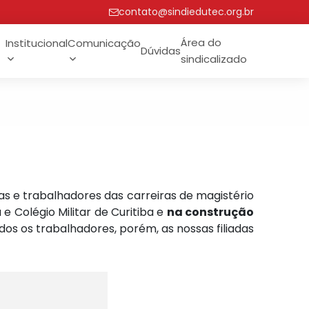
contato@sindiedutec.org.br
Área do
Institucional
Comunicação
Dúvidas
sindicalizado
s e trabalhadores das carreiras de magistério
e Colégio Militar de Curitiba e
na construção
os os trabalhadores, porém, as nossas filiadas