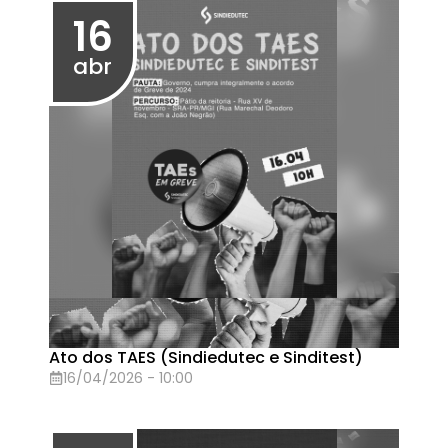
Assembleia Geral no dia 27/03 (terça-
feira), às 13h30 (1ª chamada) e 14h (2ª
chamada)
27/03/2026 - 13:30
24
mar