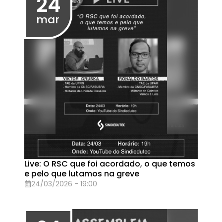
Assembleia Geral no dia 27/02 (sexta-
feira), às 13h30 (1ª chamada) e 14h (2ª
chamada)
27/02/2026 - 13:30
20
fev