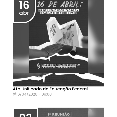
Live: O RSC que foi acordado, o que temos
e pelo que lutamos na greve
24/03/2026 - 19:00
24
mar