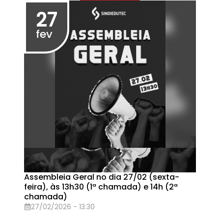
AGE: Plano de Lutas contra a Reforma
Administrativa
05/11/2025 - 17:30
Eventos em Outubro de 2025
06
out