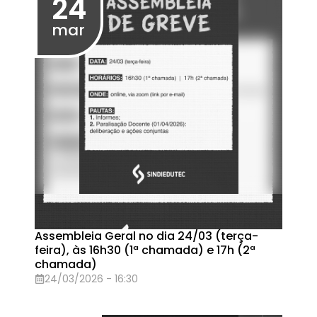
Assembleia Geral no dia 20/02 (sexta-
feira), às 13h30 (1ª chamada) e 14h (2ª
chamada)
20/02/2026 - 13:30
13
fev