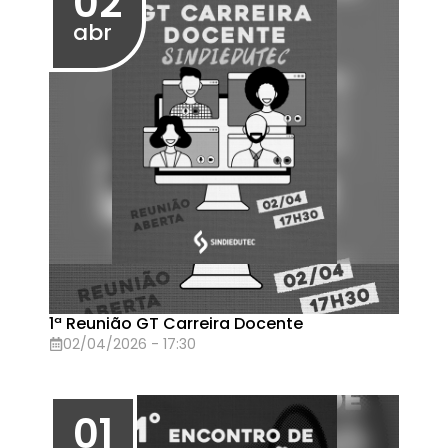
Assembleia Geral no dia 24/03 (terça-
feira), às 16h30 (1ª chamada) e 17h (2ª
chamada)
24/03/2026 - 16:30
16
mar