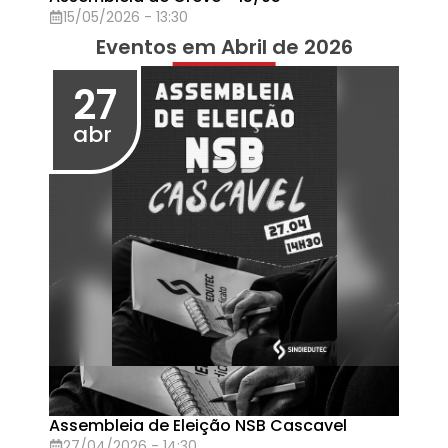
Ato dos TAES (Sindiedutec e Sinditest)
16/04/2026 - 10:00
16
abr