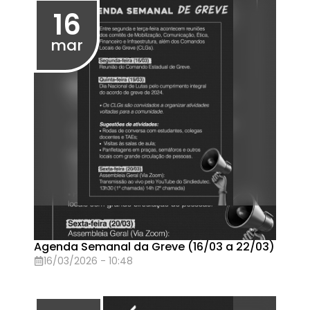
Assembleia Geral no dia 13/03(sexta-
feira), às 13h30 (1ª chamada) e 14h (2ª
chamada)
13/02/2026 - 13:30
Eventos em Novembro de 2025
29
nov