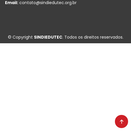
Email:
contato@sindiedutec.org.br
© Copyright
SINDIEDUTEC
. Todos os direitos reservados.