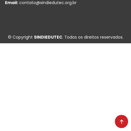
Email:
contato@sindiedutec.org.br
© Copyright
SINDIEDUTEC
. Todos os direitos reservados.