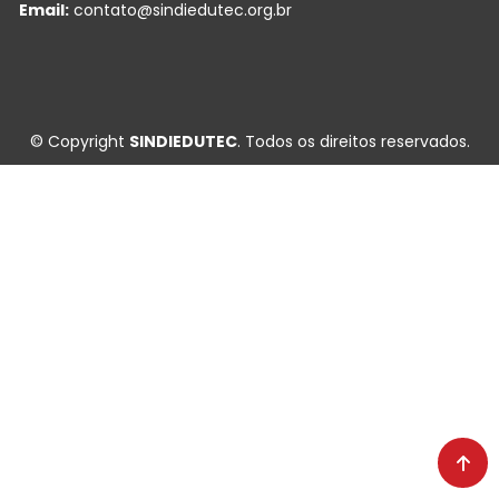
Email:
contato@sindiedutec.org.br
© Copyright
SINDIEDUTEC
. Todos os direitos reservados.