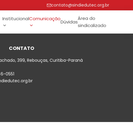
contato@sindiedutec.org.br
Área do
Institucional
Comunicação
Dúvidas
sindicalizado
CONTATO
achado, 399, Rebouças, Curitiba-Paraná
46-0551
diedutec.org.br