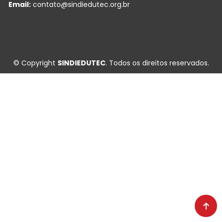
Email:
contato@sindiedutec.org.br
© Copyright
SINDIEDUTEC
. Todos os direitos reservados.