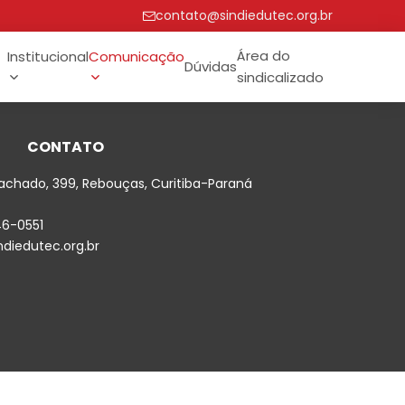
contato@sindiedutec.org.br
Área do
Institucional
Comunicação
Dúvidas
sindicalizado
CONTATO
achado, 399, Rebouças, Curitiba-Paraná
46-0551
diedutec.org.br