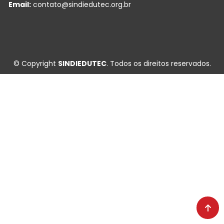
Email:
contato@sindiedutec.org.br
© Copyright
SINDIEDUTEC
. Todos os direitos reservados.