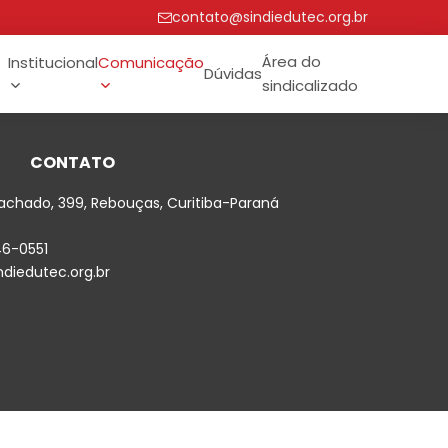
contato@sindiedutec.org.br
Área do
Institucional
Comunicação
Dúvidas
sindicalizado
CONTATO
achado, 399, Rebouças, Curitiba-Paraná
46-0551
diedutec.org.br