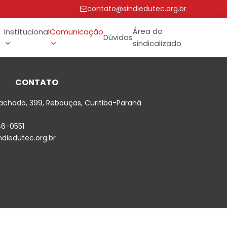
contato@sindiedutec.org.br
Área do
Institucional
Comunicação
Dúvidas
sindicalizado
CONTATO
achado, 399, Rebouças, Curitiba-Paraná
46-0551
diedutec.org.br