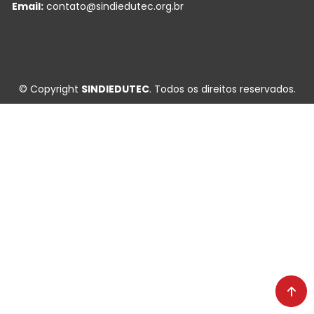
Email:
contato@sindiedutec.org.br
© Copyright
SINDIEDUTEC
. Todos os direitos reservados.