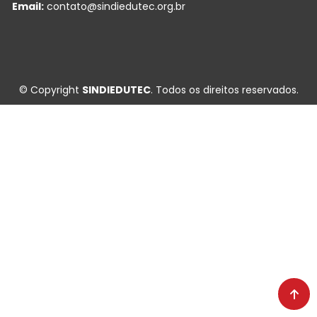
Email:
contato@sindiedutec.org.br
© Copyright
SINDIEDUTEC
. Todos os direitos reservados.