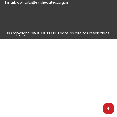
Email:
contato@sindiedutec.org.br
© Copyright
SINDIEDUTEC
. Todos os direitos reservados.