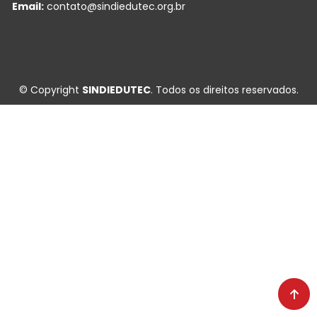
Email:
contato@sindiedutec.org.br
© Copyright
SINDIEDUTEC
. Todos os direitos reservados.