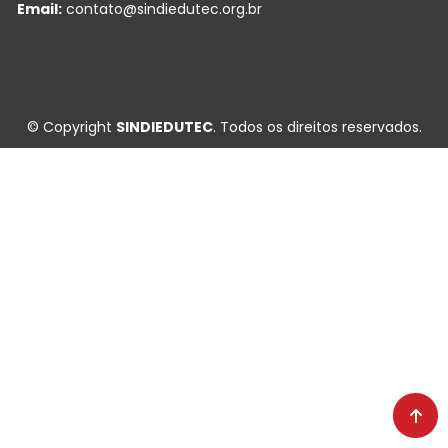
Email:
contato@sindiedutec.org.br
© Copyright
SINDIEDUTEC
. Todos os direitos reservados.