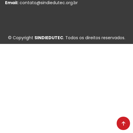
Email:
contato@sindiedutec.org.br
© Copyright
SINDIEDUTEC
. Todos os direitos reservados.