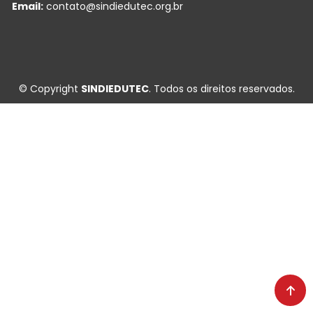
Email:
contato@sindiedutec.org.br
© Copyright
SINDIEDUTEC
. Todos os direitos reservados.