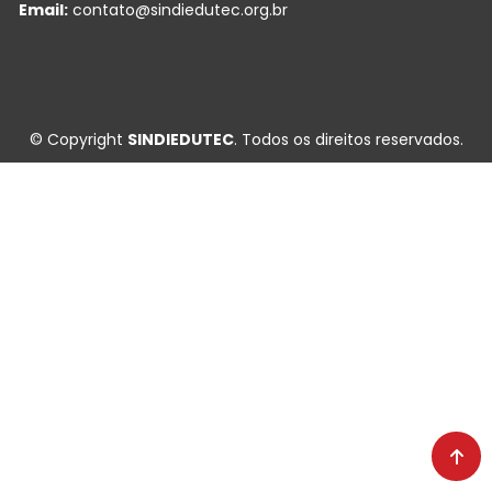
Email:
contato@sindiedutec.org.br
© Copyright
SINDIEDUTEC
. Todos os direitos reservados.