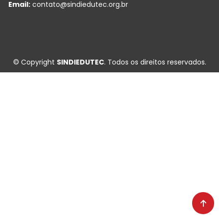
Email:
contato@sindiedutec.org.br
© Copyright
SINDIEDUTEC
. Todos os direitos reservados.