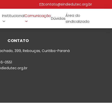
contato@sindiedutec.org.br
Área do
Institucional
Comunicação
Dúvidas
sindicalizado
CONTATO
achado, 399, Rebouças, Curitiba-Paraná
46-0551
diedutec.org.br