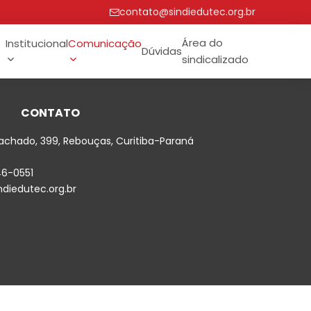
contato@sindiedutec.org.br
Área do
Institucional
Comunicação
Dúvidas
sindicalizado
CONTATO
achado, 399, Rebouças, Curitiba-Paraná
46-0551
diedutec.org.br