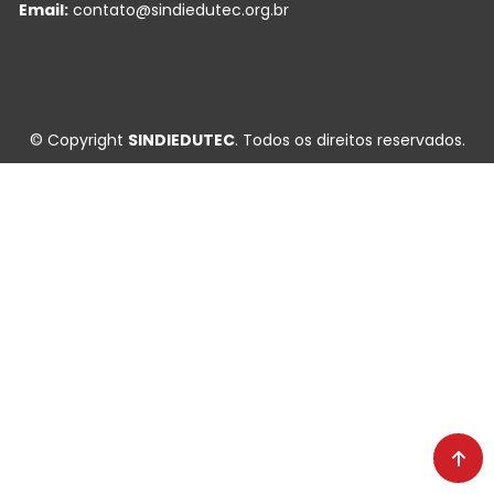
Email:
contato@sindiedutec.org.br
© Copyright
SINDIEDUTEC
. Todos os direitos reservados.