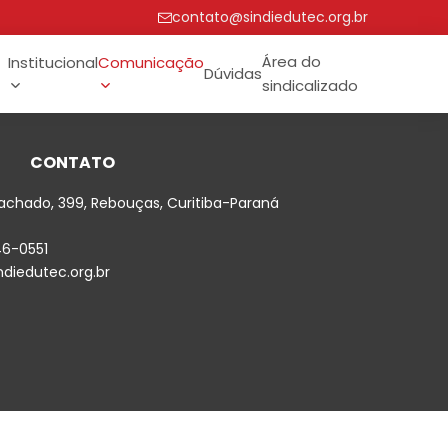
contato@sindiedutec.org.br
Área do
Institucional
Comunicação
Dúvidas
sindicalizado
CONTATO
achado, 399, Rebouças, Curitiba-Paraná
46-0551
diedutec.org.br