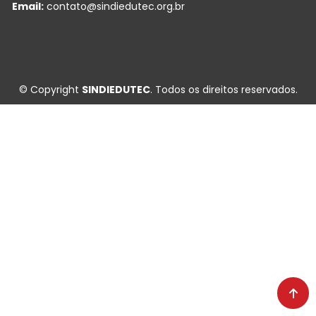
Email:
contato@sindiedutec.org.br
© Copyright
SINDIEDUTEC
. Todos os direitos reservados.