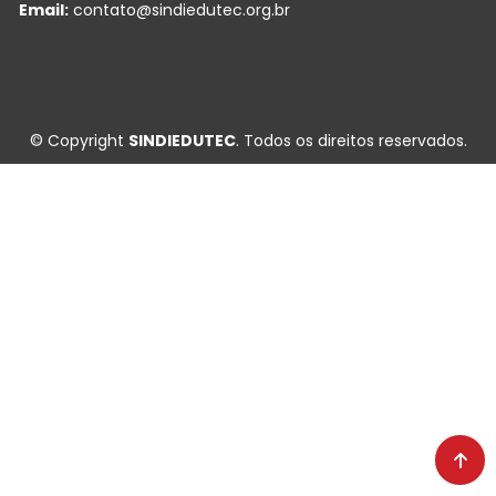
Email:
contato@sindiedutec.org.br
© Copyright
SINDIEDUTEC
. Todos os direitos reservados.