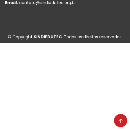
Email:
contato@sindiedutec.org.br
© Copyright
SINDIEDUTEC
. Todos os direitos reservados.