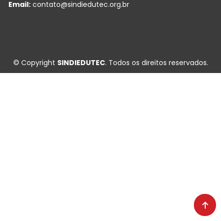
Email:
contato@sindiedutec.org.br
© Copyright
SINDIEDUTEC
. Todos os direitos reservados.