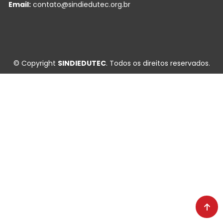
Email:
contato@sindiedutec.org.br
© Copyright
SINDIEDUTEC
. Todos os direitos reservados.