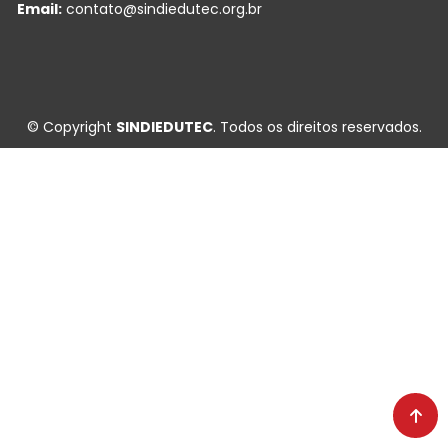
Email:
contato@sindiedutec.org.br
© Copyright
SINDIEDUTEC
. Todos os direitos reservados.