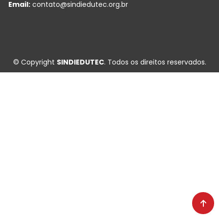
Email:
contato@sindiedutec.org.br
© Copyright
SINDIEDUTEC
. Todos os direitos reservados.