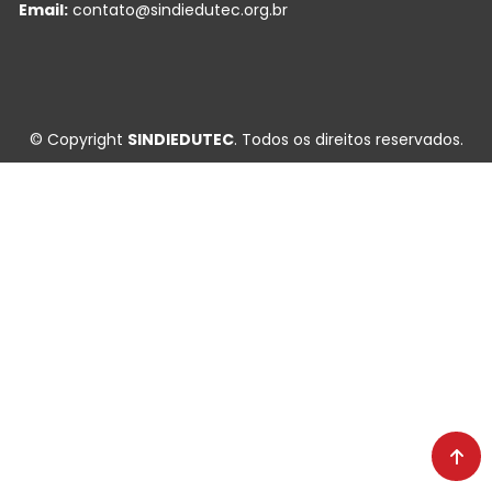
Email:
contato@sindiedutec.org.br
© Copyright
SINDIEDUTEC
. Todos os direitos reservados.