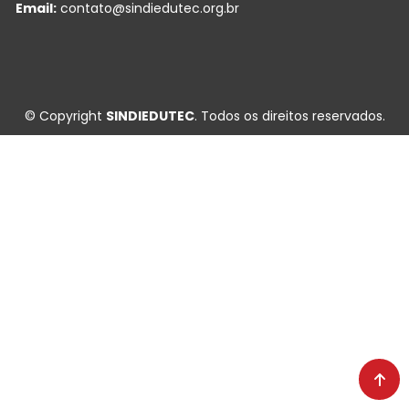
Email:
contato@sindiedutec.org.br
© Copyright
SINDIEDUTEC
. Todos os direitos reservados.