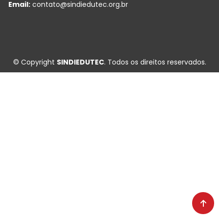
Email:
contato@sindiedutec.org.br
© Copyright
SINDIEDUTEC
. Todos os direitos reservados.