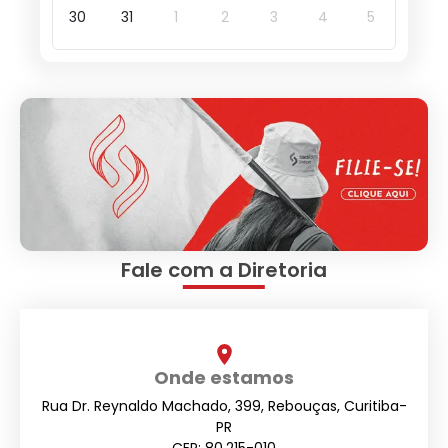
30
31
1
2
3
4
5
Fale com a Diretoria
Onde estamos
Rua Dr. Reynaldo Machado, 399, Rebouças, Curitiba-
PR