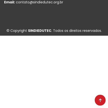
Email:
contato@sindiedutec.org.br
© Copyright
SINDIEDUTEC
. Todos os direitos reservados.